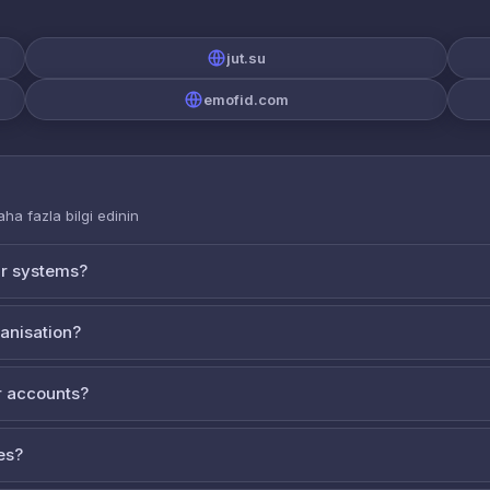
jut.su
emofid.com
aha fazla bilgi edinin
ur systems?
ganisation?
 accounts?
es?