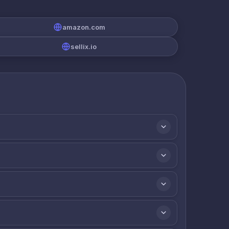
amazon.com
sellix.io