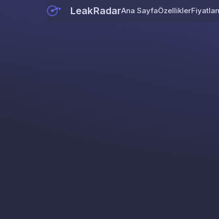
LeakRadar
Ana Sayfa
Özellikler
Fiyatla