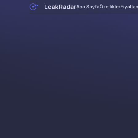
LeakRadar
Ana Sayfa
Özellikler
Fiyatla