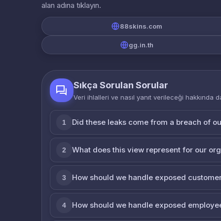
alan adına tıklayın.
88skins.com
gg.in.th
Sıkça Sorulan Sorular
Veri ihlalleri ve nasıl yanıt verileceği hakkında d
Did these leaks come from a breach of o
1
What does this view represent for our or
2
How should we handle exposed customer
3
How should we handle exposed employe
4