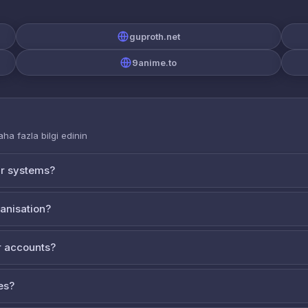
guproth.net
9anime.to
aha fazla bilgi edinin
ur systems?
ganisation?
 accounts?
es?