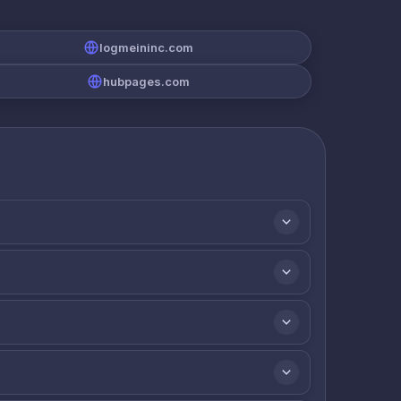
logmeininc.com
hubpages.com