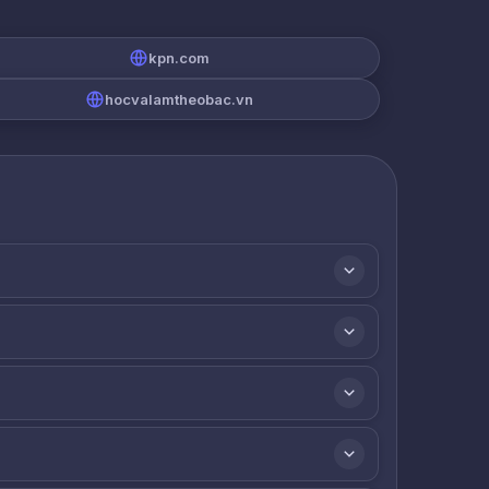
kpn.com
hocvalamtheobac.vn