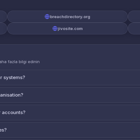
breachdirectory.org
jivosite.com
aha fazla bilgi edinin
ur systems?
ganisation?
 accounts?
es?