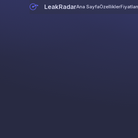
LeakRadar
Ana Sayfa
Özellikler
Fiyatla