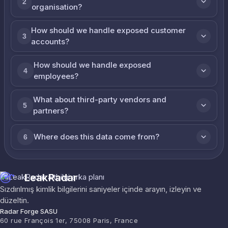
2
organisation?
How should we handle exposed customer
3
accounts?
How should we handle exposed
4
employees?
What about third-party vendors and
5
partners?
Where does this data come from?
6
LeakRadar
Sızdırılmış kimlik bilgilerini saniyeler içinde arayın, izleyin ve
düzeltin.
Radar Forge SASU
60 rue François 1er, 75008 Paris, France