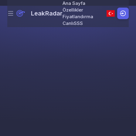
Ana Sayfa
Özellikler
LeakRadar
Menu
Skip to content
Fiyatlandırma
Canlı
SSS