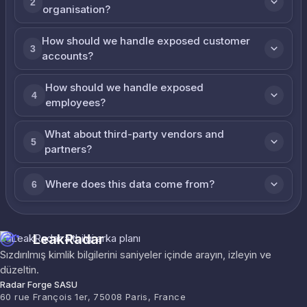
2
organisation?
How should we handle exposed customer
3
accounts?
How should we handle exposed
4
employees?
What about third-party vendors and
5
partners?
Where does this data come from?
6
LeakRadar
Sızdırılmış kimlik bilgilerini saniyeler içinde arayın, izleyin ve
düzeltin.
Radar Forge SASU
60 rue François 1er, 75008 Paris, France