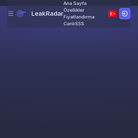
Ana Sayfa
Özellikler
LeakRadar
Menu
Skip to content
Fiyatlandırma
Canlı
SSS