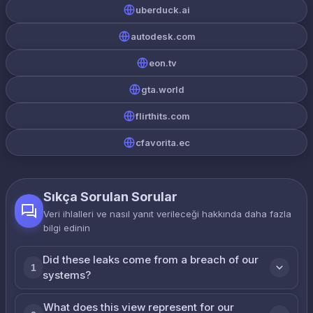
uberduck.ai
autodesk.com
eon.tv
gta.world
flirthits.com
cfavorita.ec
Sıkça Sorulan Sorular
Veri ihlalleri ve nasıl yanıt verileceği hakkında daha fazla
bilgi edinin
Did these leaks come from a breach of our
1
systems?
What does this view represent for our