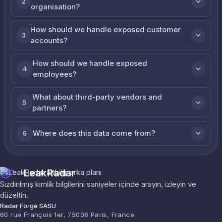
2
organisation?
How should we handle exposed customer
3
accounts?
How should we handle exposed
4
employees?
What about third-party vendors and
5
partners?
Where does this data come from?
6
LeakRadar
Sızdırılmış kimlik bilgilerini saniyeler içinde arayın, izleyin ve
düzeltin.
Radar Forge SASU
60 rue François 1er, 75008 Paris, France