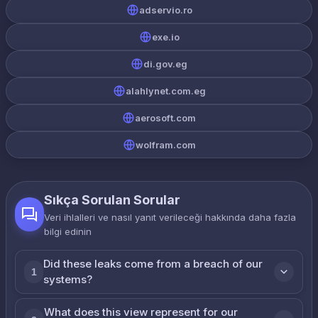
adservio.ro
exe.io
di.gov.eg
alahlynet.com.eg
aerosoft.com
wolfram.com
Sıkça Sorulan Sorular
Veri ihlalleri ve nasıl yanıt verileceği hakkında daha fazla
bilgi edinin
Did these leaks come from a breach of our
1
systems?
What does this view represent for our