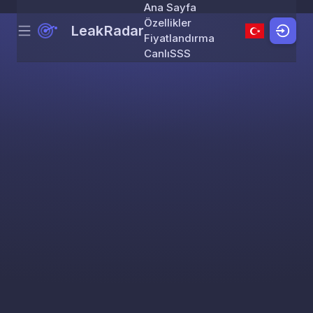
Ana Sayfa
Özellikler
LeakRadar
Menu
Skip to content
Fiyatlandırma
Canlı
SSS