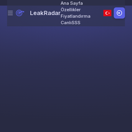
Ana Sayfa
Özellikler
LeakRadar
Menu
Skip to content
Fiyatlandırma
Canlı
SSS