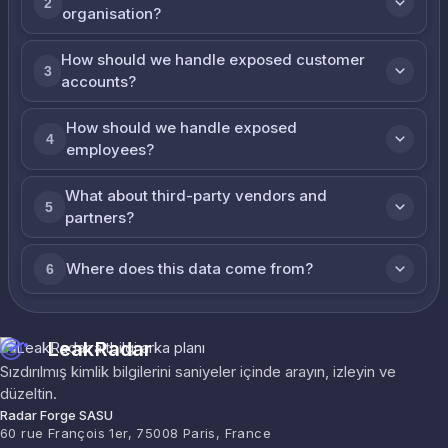
2
organisation?
How should we handle exposed customer
3
accounts?
How should we handle exposed
4
employees?
What about third-party vendors and
5
partners?
Where does this data come from?
6
LeakRadar
Sızdırılmış kimlik bilgilerini saniyeler içinde arayın, izleyin ve
düzeltin.
Radar Forge SASU
60 rue François 1er, 75008 Paris, France