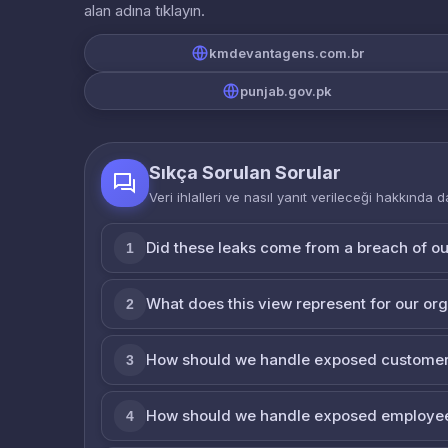
alan adına tıklayın.
kmdevantagens.com.br
punjab.gov.pk
Sıkça Sorulan Sorular
Veri ihlalleri ve nasıl yanıt verileceği hakkında d
Did these leaks come from a breach of o
1
What does this view represent for our or
2
How should we handle exposed customer
3
How should we handle exposed employe
4