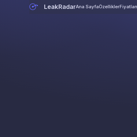
LeakRadar
Ana Sayfa
Özellikler
Fiyatla