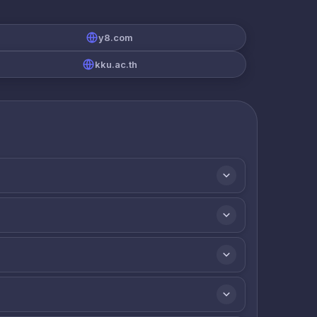
y8.com
kku.ac.th