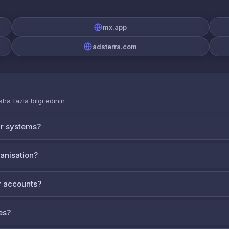
mx.app
adsterra.com
aha fazla bilgi edinin
ur systems?
ganisation?
 accounts?
es?