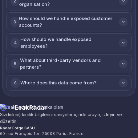
2
organisation?
How should we handle exposed customer
3
accounts?
How should we handle exposed
4
employees?
What about third-party vendors and
5
partners?
Where does this data come from?
6
LeakRadar
Sızdırılmış kimlik bilgilerini saniyeler içinde arayın, izleyin ve
düzeltin.
Radar Forge SASU
60 rue François 1er, 75008 Paris, France