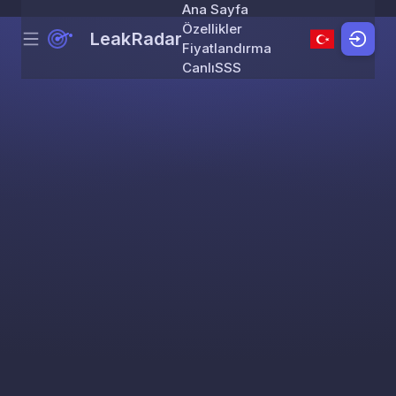
Ana Sayfa
Özellikler
LeakRadar
Menu
Skip to content
Fiyatlandırma
Canlı
SSS