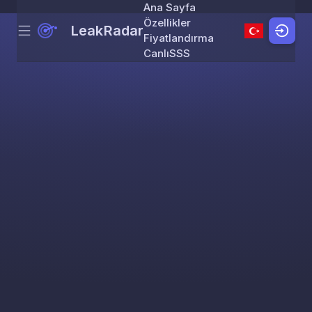
Ana Sayfa
Özellikler
LeakRadar
Menu
Skip to content
Fiyatlandırma
Canlı
SSS