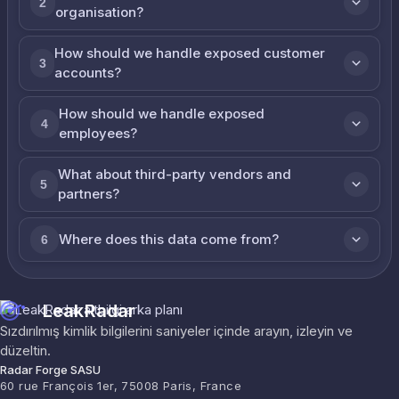
2
organisation?
How should we handle exposed customer
3
accounts?
How should we handle exposed
4
employees?
What about third-party vendors and
5
partners?
Where does this data come from?
6
LeakRadar
Sızdırılmış kimlik bilgilerini saniyeler içinde arayın, izleyin ve
düzeltin.
Radar Forge SASU
60 rue François 1er, 75008 Paris, France