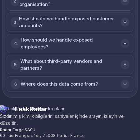
2
organisation?
How should we handle exposed customer
3
accounts?
How should we handle exposed
4
employees?
What about third-party vendors and
5
partners?
Where does this data come from?
6
LeakRadar
Sızdırılmış kimlik bilgilerini saniyeler içinde arayın, izleyin ve
düzeltin.
Radar Forge SASU
60 rue François 1er, 75008 Paris, France