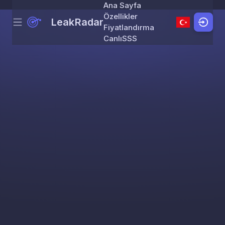
Ana Sayfa
Özellikler
LeakRadar
Menu
Skip to content
Fiyatlandırma
Canlı
SSS