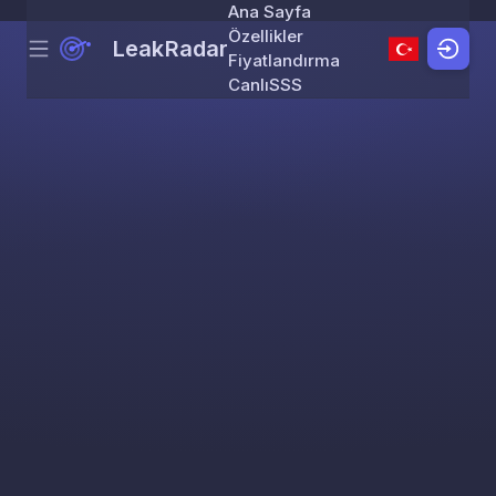
Ana Sayfa
Özellikler
LeakRadar
Menu
Skip to content
Fiyatlandırma
Canlı
SSS