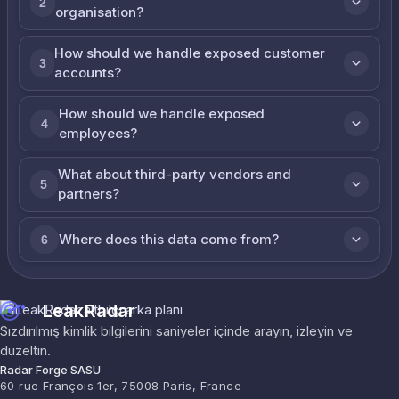
2
organisation?
How should we handle exposed customer
3
accounts?
How should we handle exposed
4
employees?
What about third-party vendors and
5
partners?
Where does this data come from?
6
LeakRadar
Sızdırılmış kimlik bilgilerini saniyeler içinde arayın, izleyin ve
düzeltin.
Radar Forge SASU
60 rue François 1er, 75008 Paris, France