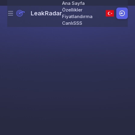
Ana Sayfa
Özellikler
LeakRadar
Menu
Skip to content
Fiyatlandırma
Canlı
SSS