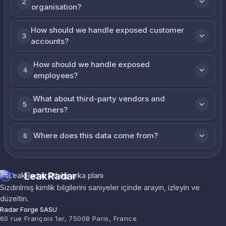
2
organisation?
How should we handle exposed customer
3
accounts?
How should we handle exposed
4
employees?
What about third-party vendors and
5
partners?
Where does this data come from?
6
LeakRadar
Sızdırılmış kimlik bilgilerini saniyeler içinde arayın, izleyin ve
düzeltin.
Radar Forge SASU
60 rue François 1er, 75008 Paris, France