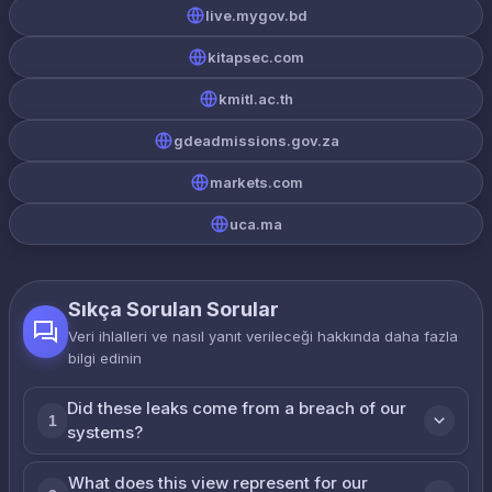
live.mygov.bd
kitapsec.com
kmitl.ac.th
gdeadmissions.gov.za
markets.com
uca.ma
Sıkça Sorulan Sorular
Veri ihlalleri ve nasıl yanıt verileceği hakkında daha fazla
bilgi edinin
Did these leaks come from a breach of our
1
systems?
What does this view represent for our