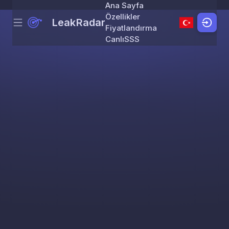
Ana Sayfa
Özellikler
LeakRadar
Menu
Skip to content
Fiyatlandırma
Canlı
SSS