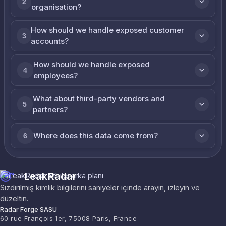
2
organisation?
How should we handle exposed customer
3
accounts?
How should we handle exposed
4
employees?
What about third-party vendors and
5
partners?
Where does this data come from?
6
LeakRadar
Sızdırılmış kimlik bilgilerini saniyeler içinde arayın, izleyin ve
düzeltin.
Radar Forge SASU
60 rue François 1er, 75008 Paris, France