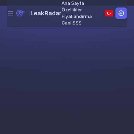
Ana Sayfa
Özellikler
LeakRadar
Menu
Skip to content
Fiyatlandırma
Canlı
SSS