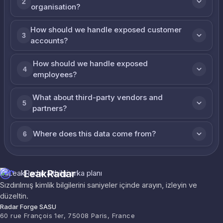
2
organisation?
How should we handle exposed customer
3
accounts?
How should we handle exposed
4
employees?
What about third-party vendors and
5
partners?
Where does this data come from?
6
LeakRadar
Sızdırılmış kimlik bilgilerini saniyeler içinde arayın, izleyin ve
düzeltin.
Radar Forge SASU
60 rue François 1er, 75008 Paris, France