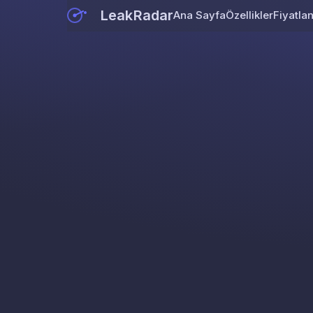
LeakRadar
Ana Sayfa
Özellikler
Fiyatla