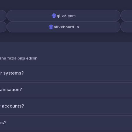
qlizz.com
oliveboard.in
aha fazla bilgi edinin
ur systems?
ganisation?
 accounts?
es?