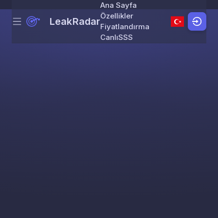
Ana Sayfa
Özellikler
LeakRadar
Menu
Skip to content
Fiyatlandırma
Canlı
SSS