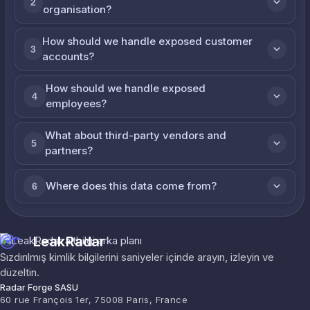
2
organisation?
How should we handle exposed customer
3
accounts?
How should we handle exposed
4
employees?
What about third-party vendors and
5
partners?
Where does this data come from?
6
LeakRadar
Sızdırılmış kimlik bilgilerini saniyeler içinde arayın, izleyin ve
düzeltin.
Radar Forge SASU
60 rue François 1er, 75008 Paris, France