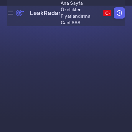
Ana Sayfa
Özellikler
LeakRadar
Menu
Skip to content
Fiyatlandırma
Canlı
SSS