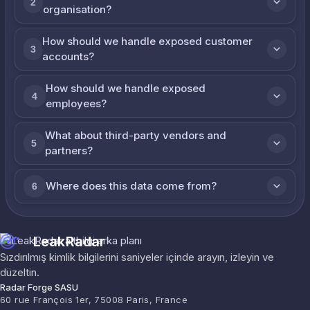
2
organisation?
How should we handle exposed customer
3
accounts?
How should we handle exposed
4
employees?
What about third-party vendors and
5
partners?
Where does this data come from?
6
LeakRadar
Sızdırılmış kimlik bilgilerini saniyeler içinde arayın, izleyin ve
düzeltin.
Radar Forge SASU
60 rue François 1er, 75008 Paris, France