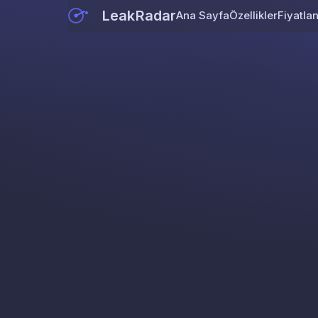
LeakRadar
Ana Sayfa
Özellikler
Fiyatla