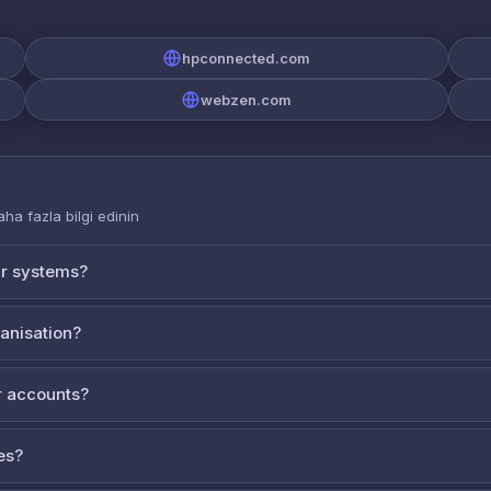
hpconnected.com
webzen.com
aha fazla bilgi edinin
ur systems?
ganisation?
 accounts?
es?