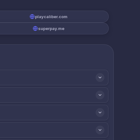
playcaliber.com
superpay.me