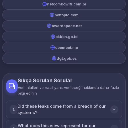
netcombowifi.com.br
hottopic.com
awardspace.net
bkkbn.go.id
coomeet.me
dgt.gob.es
Sıkça Sorulan Sorular
Veri ihlalleri ve nasıl yanıt verileceği hakkında daha fazla
bilgi edinin
Did these leaks come from a breach of our
1
systems?
What does this view represent for our