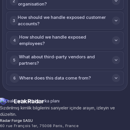
2
organisation?
How should we handle exposed customer
3
accounts?
How should we handle exposed
4
employees?
What about third-party vendors and
5
partners?
Where does this data come from?
6
LeakRadar
Sızdırılmış kimlik bilgilerini saniyeler içinde arayın, izleyin ve
düzeltin.
Radar Forge SASU
60 rue François 1er, 75008 Paris, France