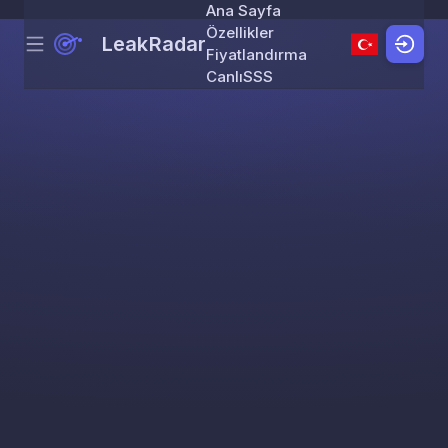
Ana Sayfa
Özellikler
LeakRadar
Menu
Skip to content
Fiyatlandırma
Canlı
SSS