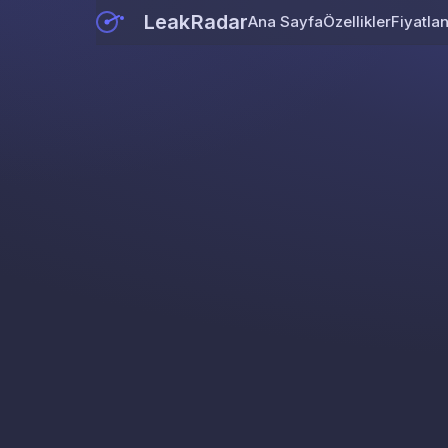
LeakRadar
Ana Sayfa
Özellikler
Fiyatla