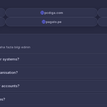
pcdiga.com
pagalo.pe
aha fazla bilgi edinin
ur systems?
ganisation?
 accounts?
es?