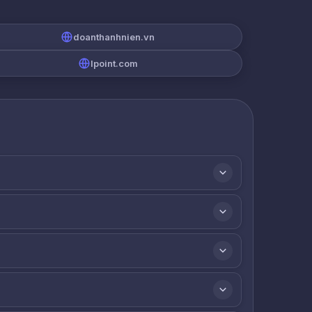
doanthanhnien.vn
lpoint.com