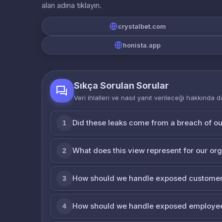
alan adına tıklayın.
crystalbet.com
honista.app
Sıkça Sorulan Sorular
Veri ihlalleri ve nasıl yanıt verileceği hakkında d
Did these leaks come from a breach of o
1
What does this view represent for our or
2
How should we handle exposed customer
3
How should we handle exposed employe
4