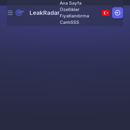
Ana Sayfa
Özellikler
LeakRadar
Menu
Skip to content
Fiyatlandırma
Canlı
SSS