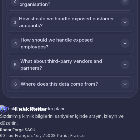
2
organisation?
How should we handle exposed customer
3
accounts?
How should we handle exposed
4
employees?
What about third-party vendors and
5
partners?
Where does this data come from?
6
LeakRadar
Sızdırılmış kimlik bilgilerini saniyeler içinde arayın, izleyin ve
düzeltin.
Radar Forge SASU
60 rue François 1er, 75008 Paris, France