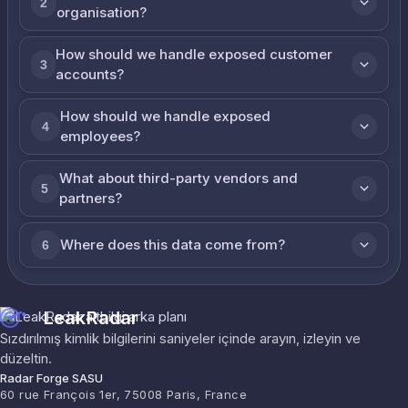
2
organisation?
How should we handle exposed customer
3
accounts?
How should we handle exposed
4
employees?
What about third-party vendors and
5
partners?
Where does this data come from?
6
LeakRadar
Sızdırılmış kimlik bilgilerini saniyeler içinde arayın, izleyin ve
düzeltin.
Radar Forge SASU
60 rue François 1er, 75008 Paris, France