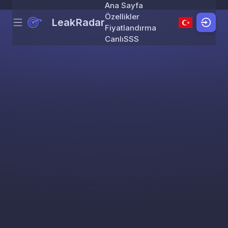
Ana Sayfa
Özellikler
LeakRadar
Menu
Skip to content
Fiyatlandırma
Canlı
SSS