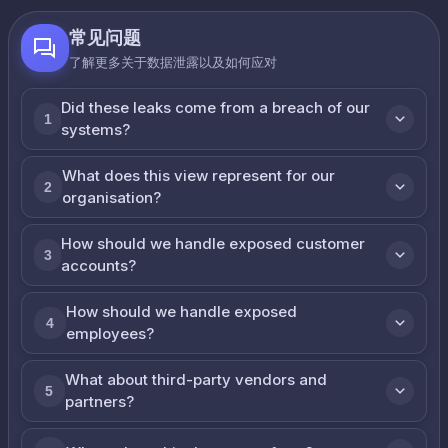
常见问题
了解更多关于数据泄露以及如何应对
Did these leaks come from a breach of our
1
systems?
What does this view represent for our
2
organisation?
How should we handle exposed customer
3
accounts?
How should we handle exposed
4
employees?
What about third-party vendors and
5
partners?