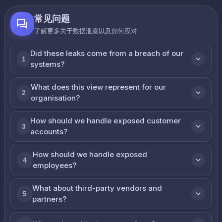
常见问题
了解更多关于数据泄露以及如何应对
Did these leaks come from a breach of our
1
systems?
What does this view represent for our
2
organisation?
How should we handle exposed customer
3
accounts?
How should we handle exposed
4
employees?
What about third-party vendors and
5
partners?