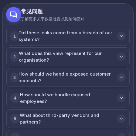
常见问题
了解更多关于数据泄露以及如何应对
Did these leaks come from a breach of our
1
systems?
What does this view represent for our
2
organisation?
How should we handle exposed customer
3
accounts?
How should we handle exposed
4
employees?
What about third-party vendors and
5
partners?