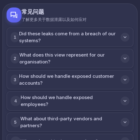
常见问题
了解更多关于数据泄露以及如何应对
Did these leaks come from a breach of our
1
systems?
What does this view represent for our
2
organisation?
How should we handle exposed customer
3
accounts?
How should we handle exposed
4
employees?
What about third-party vendors and
5
partners?