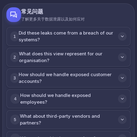
常见问题
了解更多关于数据泄露以及如何应对
Did these leaks come from a breach of our
1
systems?
What does this view represent for our
2
organisation?
How should we handle exposed customer
3
accounts?
How should we handle exposed
4
employees?
What about third-party vendors and
5
partners?