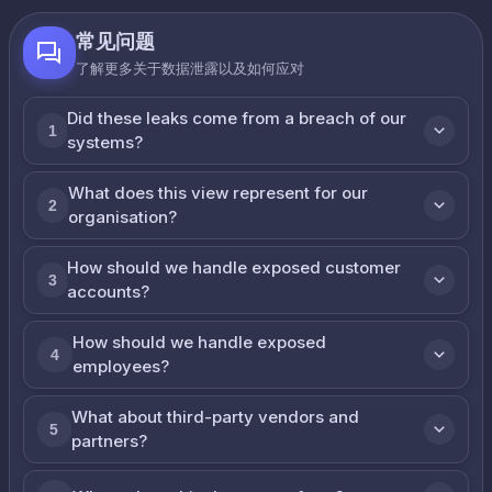
常见问题
了解更多关于数据泄露以及如何应对
Did these leaks come from a breach of our
1
systems?
What does this view represent for our
2
organisation?
How should we handle exposed customer
3
accounts?
How should we handle exposed
4
employees?
What about third-party vendors and
5
partners?