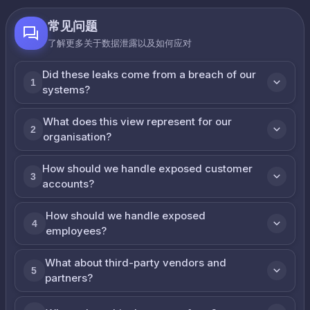
常见问题
了解更多关于数据泄露以及如何应对
Did these leaks come from a breach of our
1
systems?
What does this view represent for our
2
organisation?
How should we handle exposed customer
3
accounts?
How should we handle exposed
4
employees?
What about third-party vendors and
5
partners?