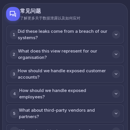
常见问题
了解更多关于数据泄露以及如何应对
Did these leaks come from a breach of our
1
systems?
What does this view represent for our
2
organisation?
How should we handle exposed customer
3
accounts?
How should we handle exposed
4
employees?
What about third-party vendors and
5
partners?