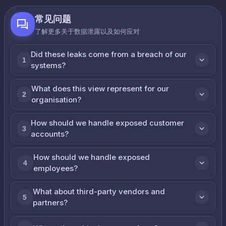
常见问题
了解更多关于数据泄露以及如何应对
Did these leaks come from a breach of our
1
systems?
What does this view represent for our
2
organisation?
How should we handle exposed customer
3
accounts?
How should we handle exposed
4
employees?
What about third-party vendors and
5
partners?