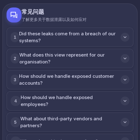
常见问题
了解更多关于数据泄露以及如何应对
Did these leaks come from a breach of our
1
systems?
What does this view represent for our
2
organisation?
How should we handle exposed customer
3
accounts?
How should we handle exposed
4
employees?
What about third-party vendors and
5
partners?