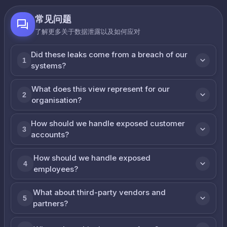
常见问题
了解更多关于数据泄露以及如何应对
Did these leaks come from a breach of our
1
systems?
What does this view represent for our
2
organisation?
How should we handle exposed customer
3
accounts?
How should we handle exposed
4
employees?
What about third-party vendors and
5
partners?