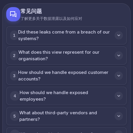
常见问题
了解更多关于数据泄露以及如何应对
Did these leaks come from a breach of our
1
systems?
What does this view represent for our
2
organisation?
How should we handle exposed customer
3
accounts?
How should we handle exposed
4
employees?
What about third-party vendors and
5
partners?