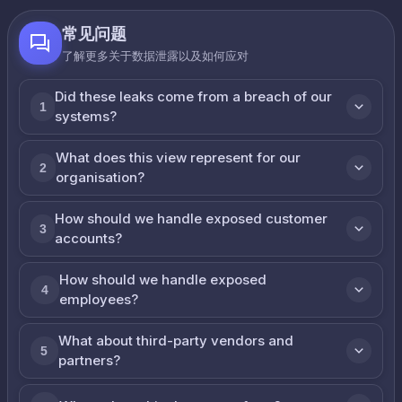
常见问题
了解更多关于数据泄露以及如何应对
Did these leaks come from a breach of our
1
systems?
What does this view represent for our
2
organisation?
How should we handle exposed customer
3
accounts?
How should we handle exposed
4
employees?
What about third-party vendors and
5
partners?