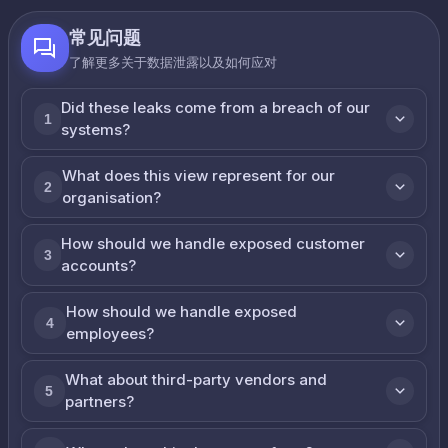
常见问题
了解更多关于数据泄露以及如何应对
Did these leaks come from a breach of our
1
systems?
What does this view represent for our
2
organisation?
How should we handle exposed customer
3
accounts?
How should we handle exposed
4
employees?
What about third-party vendors and
5
partners?