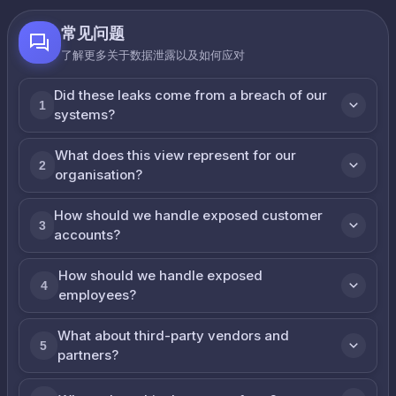
常见问题
了解更多关于数据泄露以及如何应对
Did these leaks come from a breach of our
1
systems?
What does this view represent for our
2
organisation?
How should we handle exposed customer
3
accounts?
How should we handle exposed
4
employees?
What about third-party vendors and
5
partners?