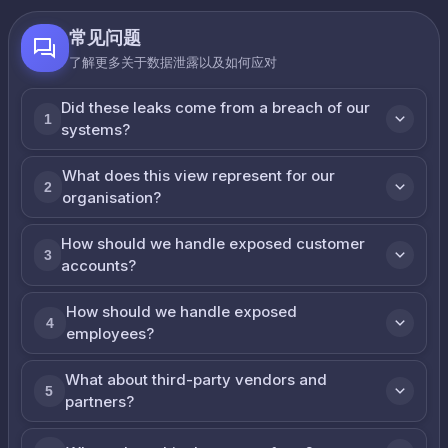
常见问题
了解更多关于数据泄露以及如何应对
Did these leaks come from a breach of our
1
systems?
What does this view represent for our
2
organisation?
How should we handle exposed customer
3
accounts?
How should we handle exposed
4
employees?
What about third-party vendors and
5
partners?