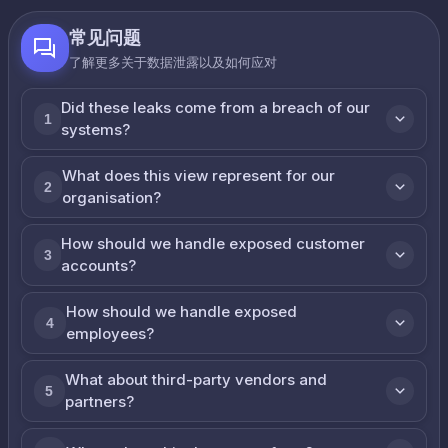
常见问题
了解更多关于数据泄露以及如何应对
Did these leaks come from a breach of our
1
systems?
What does this view represent for our
2
organisation?
How should we handle exposed customer
3
accounts?
How should we handle exposed
4
employees?
What about third-party vendors and
5
partners?