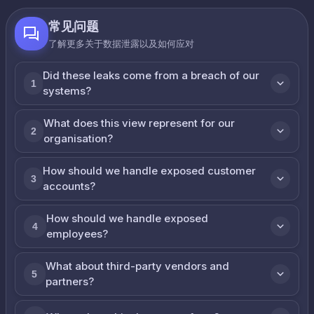
常见问题
了解更多关于数据泄露以及如何应对
Did these leaks come from a breach of our
1
systems?
What does this view represent for our
2
organisation?
How should we handle exposed customer
3
accounts?
How should we handle exposed
4
employees?
What about third-party vendors and
5
partners?