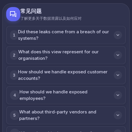
常见问题
了解更多关于数据泄露以及如何应对
Did these leaks come from a breach of our
1
systems?
What does this view represent for our
2
organisation?
How should we handle exposed customer
3
accounts?
How should we handle exposed
4
employees?
What about third-party vendors and
5
partners?