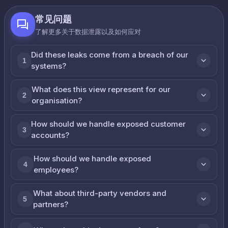
常见问题
了解更多关于数据泄露以及如何应对
Did these leaks come from a breach of our
1
systems?
What does this view represent for our
2
organisation?
How should we handle exposed customer
3
accounts?
How should we handle exposed
4
employees?
What about third-party vendors and
5
partners?