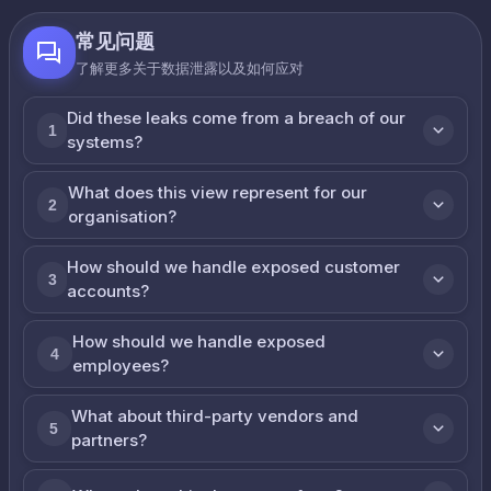
常见问题
了解更多关于数据泄露以及如何应对
Did these leaks come from a breach of our
1
systems?
What does this view represent for our
2
organisation?
How should we handle exposed customer
3
accounts?
How should we handle exposed
4
employees?
What about third-party vendors and
5
partners?