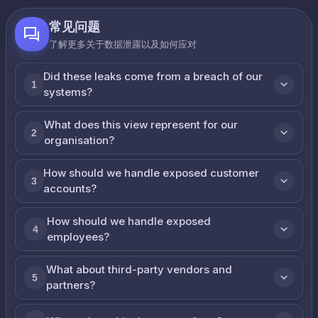
常见问题
了解更多关于数据泄露以及如何应对
Did these leaks come from a breach of our
1
systems?
What does this view represent for our
2
organisation?
How should we handle exposed customer
3
accounts?
How should we handle exposed
4
employees?
What about third-party vendors and
5
partners?