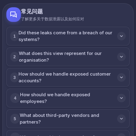
常见问题
了解更多关于数据泄露以及如何应对
Did these leaks come from a breach of our
1
systems?
What does this view represent for our
2
organisation?
How should we handle exposed customer
3
accounts?
How should we handle exposed
4
employees?
What about third-party vendors and
5
partners?