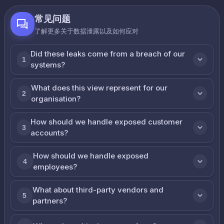
常见问题
了解更多关于数据泄露以及如何应对
Did these leaks come from a breach of our
1
systems?
What does this view represent for our
2
organisation?
How should we handle exposed customer
3
accounts?
How should we handle exposed
4
employees?
What about third-party vendors and
5
partners?