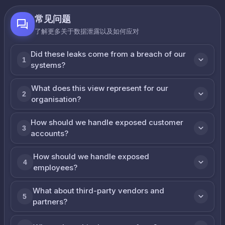
常见问题
了解更多关于数据泄露以及如何应对
Did these leaks come from a breach of our
1
systems?
What does this view represent for our
2
organisation?
How should we handle exposed customer
3
accounts?
How should we handle exposed
4
employees?
What about third-party vendors and
5
partners?