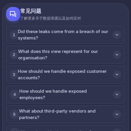
常见问题
了解更多关于数据泄露以及如何应对
Did these leaks come from a breach of our
1
systems?
What does this view represent for our
2
organisation?
How should we handle exposed customer
3
accounts?
How should we handle exposed
4
employees?
What about third-party vendors and
5
partners?