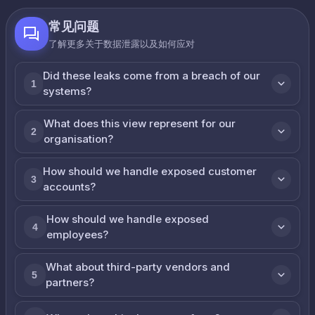
常见问题
了解更多关于数据泄露以及如何应对
Did these leaks come from a breach of our
1
systems?
What does this view represent for our
2
organisation?
How should we handle exposed customer
3
accounts?
How should we handle exposed
4
employees?
What about third-party vendors and
5
partners?